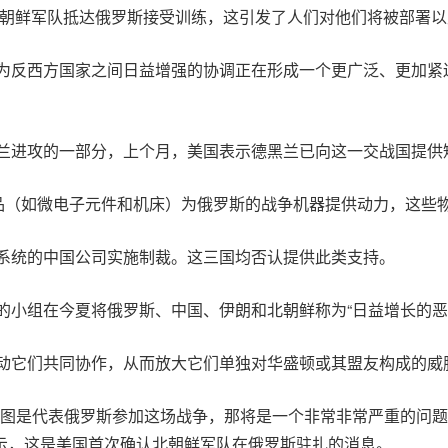
北朝鲜军队抵达俄罗斯接受训练，这引发了人们对他们将被部署
为反西方国家之间日益增强的协调正在形成一个更广泛、更加紧
兰进攻的一部分，上个月，美国表示德黑兰已向这一交战国提供
商品（如微电子元件和机床）为俄罗斯的战争机器提供动力，这些
系统的中国公司实施制裁。这三国均否认提供此类支持。
的小组在今夏将俄罗斯、中国、伊朗和北朝鲜称为“日益增长的恶
动它们共同协作，从而放大它们单独对华盛顿或其盟友构成的威
意图是代表俄罗斯参加这场战争，那将是一个非常非常严重的问
表示，这是美国首次确认北朝鲜军队在俄罗斯驻扎的消息。