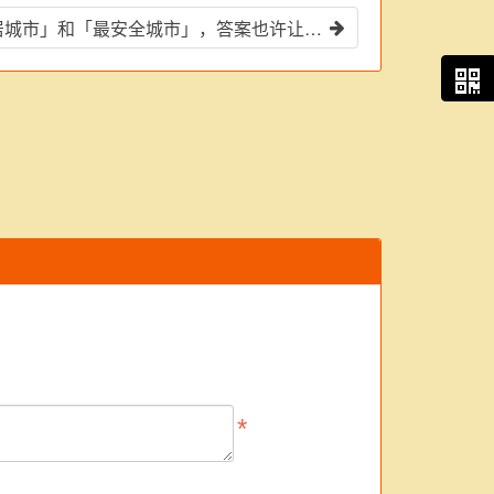
佐州这个城市荣获「最宜居城市」和「最安全城市」，答案也许让你出乎意料！