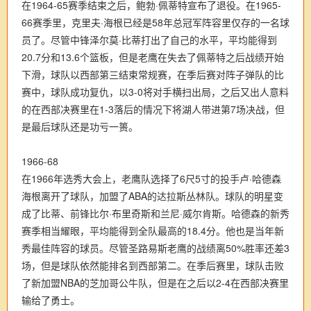
在1964-65赛季结束之后，鲍勃·佩蒂特宣布了退役。在1965-
66赛季里，克里夫·海根已经是58年总冠军阵容里仅存的一名球
员了。尽管中锋泽尔莫·比蒂打出了自己的水平，平均能得到
20.7分和13.6个篮板，但是老鹰在失去了佩蒂特之后战绩开始
下滑，球队以西部第三结束常规赛，在季后赛对阵子弹队的比
赛中，球队成功复仇，以3-0将对手横扫出局，之后又出人意料
的在西部决赛里在1-3落后的情况下将湖人带进第7场决战，但
是最后球队还是功亏一篑。
1966-68
在1966年选秀大会上，老鹰队选择了6尺5寸的投手卢·哈德森
海根离开了球队，加盟了ABA的达拉斯丛林队。球队的明星变
成了比蒂、前锋比尔·布里奇斯和兰尼·威尔肯斯。哈德森的新秀
赛季相当耀眼，平均能得到全队最高的18.4分。他也是当年新
秀最佳阵容的球员。尽管圣路易斯老鹰的战绩离50%胜率还差3
场，但是球队依然能排名到西部第二。在季后赛里，球队击败
了新加盟NBA的芝加哥公牛队，但是在之后以2-4在西部决赛里
输给了勇士。