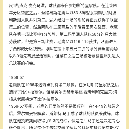
尺1的杰克·麦克马洪，球队都来自罗切斯特皇家队。在连续四
年分区垫底之后，圣路易斯老鹰队以33-39的战绩和明尼阿波
利斯湖人队并列第二。湖人经过一场的附加赛正式获得了联盟
第二的位置，然后两队在三局两胜的季后赛里再次碰面，老鹰
队在第一场比赛中1分险胜，第二场里湖人队以58分的狂大优
势获胜，但是第三场比赛，老鹰又以116-115获胜，从而进入
了西部的分区决赛。球队在接下来五局三胜的系列赛里前两场
以2-0领先韦恩堡活塞队，但是在之后三场被活塞翻盘痛失进入
总决赛的机会。
1956-57
老鹰队在1956年选秀里拥有第二顺位。在罗切斯特皇家队之后
选择了比尔·拉塞尔。但是奥尔巴赫用埃德·麦考利和克里夫·海
根从老鹰换走了比尔·拉塞尔。
1956-57赛季，老鹰的开局依然不是很顺利。在14-19的战绩之
后，霍尔兹曼被解雇，斯莱特·马丁成了球队的队员兼教练。球
队在他执教期间取得了5-3的成绩，但是之后马丁还是决定专心
做个队员，所以这个任务就交给了球队的替补前锋亚历克斯·汉