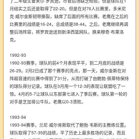
了二年级生鲁米尔·罗宾逊。尽管后场缺乏经验，但是球队在1
月结实之后还是取得了22-20。但是在对76人比赛里，多米尼
克·威尔金斯韧带撕裂，缺席了后面的所有比赛。老鹰在之后的
比赛里的战绩是16-24，总成绩是38-44。之后，老鹰继续再调
整后场阵容，将罗宾逊送到新泽西篮网队，换来穆奇·布莱洛
克。
1992-93
1992-93赛季，球队的前4个月表现平平，到二月底的战绩是
26-29。2月2日成了那个赛季的亮点，那一天，威尔金斯在对
阵超音速的比赛中得到了31分，从而打破了由鲍勃·佩蒂特保持
的球队得分记录。球队在3月用一个12-3的表现让联盟吃了一
惊。4月的5-7让球队以东部第七进入了季后赛，球队第一轮的
对手是芝加哥公牛队，老鹰以0-3溃败。
1993-94
1993-94赛季，兰尼·威尔肯斯取代了鲍勃·韦斯的主教练位置。
球队取得了57-35的战绩，平了历史上最多胜场的记录，而且