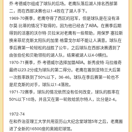
乔·考德威尔组成了球队的后场。老鹰队落后湖人排名西部第
二，而在西部决赛也以1-4败在了湖人手下。
1969-70赛季，老鹰夺得了西区的冠军，但是球队是在没有泽
尔莫·比蒂的情况下取得的，因为他已经去了ABA。在赛季后期
得到的活塞的沃尔特·贝拉米对老鹰有一些帮助，用保罗·塞拉斯
换来菲尼克斯太阳队的加里·格雷戈尔却不能让人满意。球队在
季后赛第一轮轻松的战胜了公牛，之后球队在西部决赛遇到了
由张伯伦和贝勒领衔的湖人队，结果被湖人以4-0横扫。
1970-71赛季，乔·考德威尔选择加盟ABA。新秀皮特·马拉维奇
最终以23.2分成为球队的第二得分。老鹰在搬到亚特兰大后第
一次胜率跌到了50%以下，36-46。球队在季后赛第一轮也不
是尼克斯的对手，球队以1-4落败。
1971-72赛季，球队的情况依然没有任何改变，球队的胜率在
50%以下10场，并且又在第一轮败给凯尔特人，比分是2-4。
1972-74
在和乔治亚理工大学共用亚历山大纪念堂球馆5年之后，老鹰搬
进了全新的16500座的奥姆尼球馆。