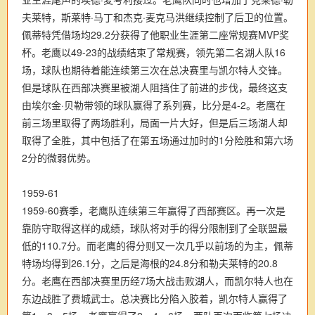
夫莱特，斯莱特·马丁和杰克·麦克马洪继续控制了后卫的位置。
佩蒂特凭借场均29.2分获得了他职业生涯第二座常规赛MVP奖
杯。老鹰以49-23的战绩结束了常规赛，领先第二名湖人队16
场，球队也期待着能连续第三次在总决赛里与凯尔特人交锋。
但是球队在西部决赛里被湖人阻挡住了前进的步伐，最终这支
由埃尔金·贝勒带领的球队赢得了系列赛，比分是4-2。老鹰在
前三场里取得了两场胜利，局面一片大好，但是后三场湖人却
取得了全胜，其中包括了在第五场通过加时的1分险胜和第六场
2分的微弱优势。
1959-61
1959-60赛季，老鹰队连续第三年赢得了西部赛区。再一次是
靠防守取得这样的成绩，球队将对手的得分限制到了全联盟最
低的110.7分。而老鹰的得分则又一次几乎以前场的为主，佩蒂
特场均得到26.1分，之后是海根的24.8分和勒夫莱特的20.8
分。老鹰在西部决赛里历经7场大战击败湖人，而凯尔特人也在
东边战胜了费城武士。总决赛比分陷入胶着，凯尔特人赢得了