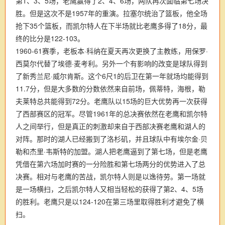
第1、3、5场，老鹰赢得了2、4、6场，两队再次面临第七场决
胜。但是这次不是1957年的重演。拉塞尔统治了篮板，他全场
抢下35个篮板，而凯尔特人在下半场就比老鹰多得了18分，最
终的比分是122-103。
1960-61赛季，老板本·科纳在夏天再次更换了主教练，用保罗·
西莫尔代替了埃德·麦考利。另外一个有影响的改变是球队得到
了新秀兰尼·威尔肯斯。这个6尺1的后卫在第一年就场均能得到
11.7分，但是大多数的分数依然来自前场，佩蒂特，海根，勒
夫莱特总共能得到72分。老鹰队以15场的巨大优势再一次获得
了西部赛区的冠军。尽管1961年的总决赛依然在老鹰和凯尔特
人之间举行，但是真正的刺激却来自于西部决赛老鹰和湖人的
对阵。那时的湖人已经搬到了洛杉矶，并且球队中有埃尔金·贝
勒和杰里·韦斯特的加盟。湖人把老鹰逼到了第七场，但是老鹰
凭借在第六场加时赛的一分险胜和第七场两分的优势进入了总
决赛。相对与老鹰的苦战，凯尔特人则是以逸待劳。第一场就
是一场横扫，之后凯尔特人又相当轻松的获得了第2、4、5场
的胜利。老鹰只是以124-120在第三场里取得胜利才避免了横
扫。