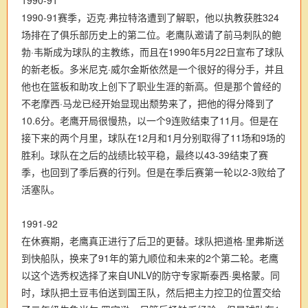
1990-91赛季，迈克·弗拉特洛遭到了解职，他以执教获胜324
场排在了俱乐部历史上的第二位。老鹰队邀请了前马刺队的鲍
勃·韦斯成为球队的主教练，而且在1990年5月22日宣布了球队
的新老板。多米尼克·威尔金斯依然是一个很好的得分手，并且
他也在篮板和助攻上创下了职业生涯的新高。但是那个曾经的
不老摩西·马龙已经开始显现出颓势来了，把他的得分降到了
10.6分。老鹰开局很慢热，以一个9连败结束了11月。但是在
接下来的两个月里，球队在12月和1月分别取得了11场和9场的
胜利。球队在之后的战绩比较平稳，最终以43-39结束了赛
季，也回到了季后赛的行列。但是在季后赛第一轮以2-3败给了
活塞队。
1991-92
在休赛期，老鹰真正进行了后卫的更替。球队把道格·里弗斯送
到快船队，换来了91年的第九顺位和未来的2个第二轮。老鹰
以这个选秀权选择了来自UNLV的防守专家斯泰西·奥格蒙。同
时，球队把土豆韦伯送到国王队，然后把主力控卫的位置交给