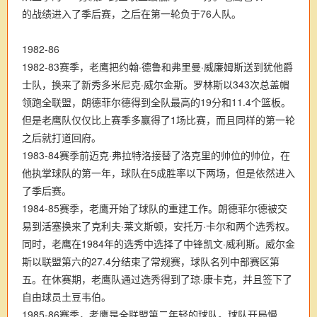
的战绩进入了季后赛，之后在第一轮负于76人队。
1982-86
1982-83赛季，老鹰把约翰·德鲁和弗里曼·威廉姆斯送到犹他爵
士队，换来了新秀多米尼克·威尔金斯。罗林斯以343次总盖帽
领跑全联盟，朗德菲尔德得到全队最高的19分和11.4个篮板。
但是老鹰队仅仅比上赛季多赢得了1场比赛，而且同样的第一轮
之后就打道回府。
1983-84赛季前迈克·弗拉特洛接替了洛克里的帅位的帅位，在
他执掌球队的第一年，球队在5成胜率以下两场，但是依然进入
了季后赛。
1984-85赛季，老鹰开始了球队的重建工作。朗德菲尔德被交
易到活塞换来了克利夫·莱文斯顿，安托万·卡尔和两个选秀权。
同时，老鹰在1984年的选秀中选择了中锋凯文·威利斯。威尔金
斯以联盟第六的27.4分结束了常规赛，球队名列中部赛区第
五。在休赛期，老鹰队通过选秀得到了琼·康卡克，并且签下了
自由球员土豆韦伯。
1985-86赛季，老鹰是全联盟第二年轻的球队。球队开局慢