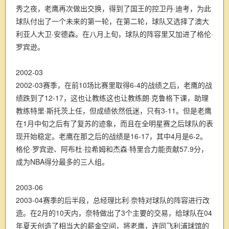
秀之夜，老鹰再次做出交换，得到了国王的控卫丹·迪考，为此
球队付出了一个未来的第一轮，在第二轮，球队又选择了澳大
利亚人大卫·安德森。在八月上旬，球队的阵容里又加进了格伦·
罗宾逊。
2002-03
2002-03赛季，在前10场比赛里取得6-4的战绩之后，老鹰的战
绩跌到了12-17，这也让教练这也让教练朗·克鲁格下课，助理
教练特里·斯托茨上任，但成绩依然低迷，只有3-11。但是老鹰
在1月中旬之后有了复苏的迹象，而且在全明星赛之后球队的表
现开始稳定。老鹰在那之后的战绩是16-17，其中4月是6-2。
格伦·罗宾逊、阿布杜·拉希姆和杰森·特里合力能贡献57.9分，
成为NBA得分最多的三人组。
2003-06
2003-04赛季的后半段，总经理比利·奈特对球队的阵容进行改
造。在2月的10天内，奈特做出了3个主要的交易，给球队在04
年夏天创造了相当大的薪金空间，将老鹰，连同飞利浦球馆的