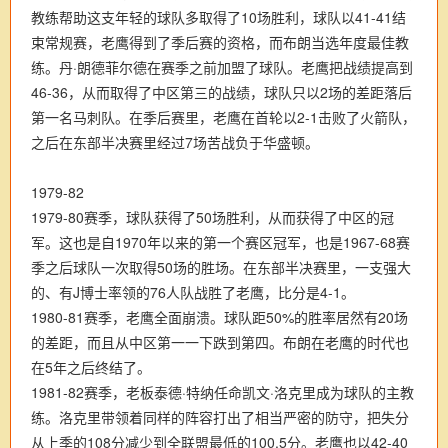
教练帮助这支年轻的球队多取得了10场胜利，球队以41-41结
束常规赛，老鹰得到了季后赛的资格，而布朗当选年度最佳教
练。丹·朗德菲尔德在赛季之前加盟了球队。老鹰把战绩提高到
46-36，从而取得了中区第三的战绩，球队只以2场的差距落后
第一名马刺队。在季后赛里，老鹰在首轮以2-1击败了火箭队，
之后在东部半决赛里经过7场苦战负于华盛顿。
1979-82
1979-80赛季，球队获得了50场胜利，从而获得了中区的冠
军。这也是自1970年以来的第一个赛区冠军，也是1967-68赛
季之后球队一次取得50场的胜场。在东部半决赛里，一支强大
的、有J博士率领的76人队战胜了老鹰，比分是4-1。
1980-81赛季，老鹰全面崩溃。球队距50%的胜率居然有20场
的差距，而且从中区第一一下跌到第四。布朗在老鹰的时代也
在5年之后终结了。
1981-82赛季，老板泰德·特纳任命凯文·洛克里成为球队的主教
练。洛克里带领着同样的阵容打出了相当严密的防守，把失分
从上季的108分减少到全联盟最低的100.5分。老鹰也以42-40