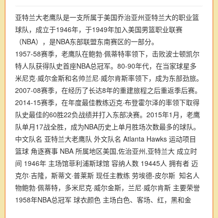
亚特兰大老鹰队是一支所属于美国乔治亚州亚特兰大的职业篮
球队，成立于1946年，于1949年加入美国男篮职业联赛
（NBA），是NBA东部联盟东南赛区的一部分。
1957-58赛季，老鹰队在鲍勃·佩蒂特率领下，击败波士顿凯尔
特人队获得队史首座NBA总冠军。80-90年代，在当家球星多
米尼克·威尔金斯和名帅兰尼·威尔肯斯率领下，成为东部劲旅。
2007-08赛季，在经历了长达8年的重建旅程之后重返季后赛。
2014-15赛季，在年度最佳教练迈克·布登霍尔泽的率领下取得
队史最佳的60胜22负战绩并打入东部决赛。2015年1月，老鹰
队单月17战全胜，成为NBA历史上单月胜场次数最多的球队。
中文队名 亚特兰大老鹰队 外文队名 Atlanta Hawks 运动项目
篮球 角逐赛事 NBA 所属地区美国,佐治亚州,亚特兰大 成立时
间 1946年 主场馆菲利浦斯球馆 容纳人数 19445人 拥有者 迈
克尔·吉隆，斯蒂文·普莱斯 现任主教练 劳埃德-皮尔斯 知名人
物鲍勃·佩蒂特，多米尼克·威尔金斯，兰尼·威尔肯斯 主要荣誉
1958年NBA总冠军 球衣颜色 主场白色、客场、红，黑和金